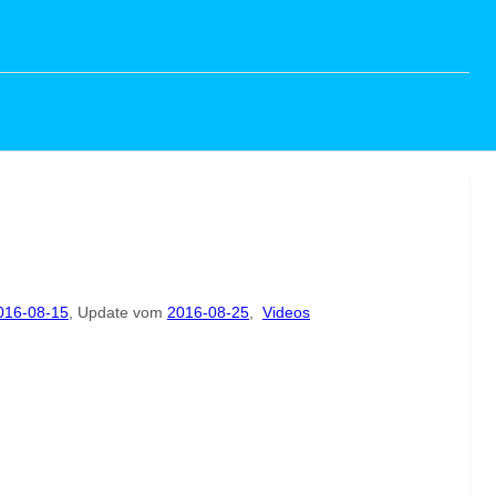
016-08-15
, Update vom
2016-08-25
,
Videos