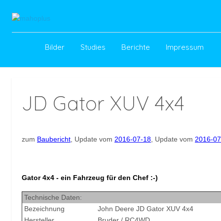
Bilder
Studies
Berichte
Impressum
JD Gator XUV 4x4
zum
Baubericht
, Update vom
2016-07-18
, Update vom
2016-07
Gator 4x4 - ein Fahrzeug für den Chef :-)
Technische Daten:
Bezeichnung
John Deere JD Gator XUV 4x4
Hersteller
Bruder / RC4WD