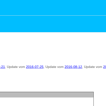
-21
, Update vom
2016-07-25
, Update vom
2016-08-12
, Update vom
2