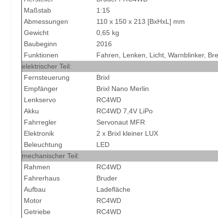
Maßstab
1:15
Abmessungen
110 x 150 x 213 [BxHxL] mm
Gewicht
0,65 kg
Baubeginn
2016
Funktionen
Fahren, Lenken, Licht, Warnblinker, Bre
elektrischer Teil:
Fernsteuerung
Brixl
Empfänger
Brixl Nano Merlin
Lenkservo
RC4WD
Akku
RC4WD 7,4V LiPo
Fahrregler
Servonaut MFR
Elektronik
2 x Brixl kleiner LUX
Beleuchtung
LED
mechanischer Teil:
Rahmen
RC4WD
Fahrerhaus
Bruder
Aufbau
Ladefläche
Motor
RC4WD
Getriebe
RC4WD