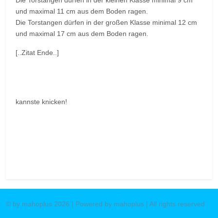
Die Torstangen dürfen in der kleinen Klasse minimal 9 cm
und maximal 11 cm aus dem Boden ragen.
Die Torstangen dürfen in der großen Klasse minimal 12 cm
und maximal 17 cm aus dem Boden ragen.
[..Zitat Ende..]
kannste knicken!
Vorheriger Beitrag: JD Gator XUV 4x4
Nächster Beitr
Zurück
Weiter
© by mahoplus 2026 | Powered by mahoplus | All rights reserved